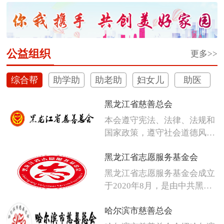
体彩深植安心购彩守护行动
公益组织
更多>>
综合帮
助学助
助老助
妇女儿
助医
扶
困
残
童
黑龙江省慈善总会
本会遵守宪法、法律、法规和
国家政策，遵守社会道德风
尚，发扬人...
黑龙江省志愿服务基金会
黑龙江省志愿服务基金会成立
于2020年8月，是由中共黑龙
江省...
哈尔滨市慈善总会