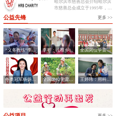
哈尔滨市慈善总会介绍哈尔滨
市慈善总会成立于1995年，是
经市...
公益先锋
更多 >>
“义务教练”李海
李平：扎根乡村
全国岗位学雷锋
霞的公益情怀
教育 唱响爱的
标兵邰慧
音...
冬奥冠军杨扬被
全国岗位学雷锋
王婷玮：用科技
评选为黑龙江省
标兵于振江
细流浇灌孩子们
首...
的...
公益项目
更多 >>