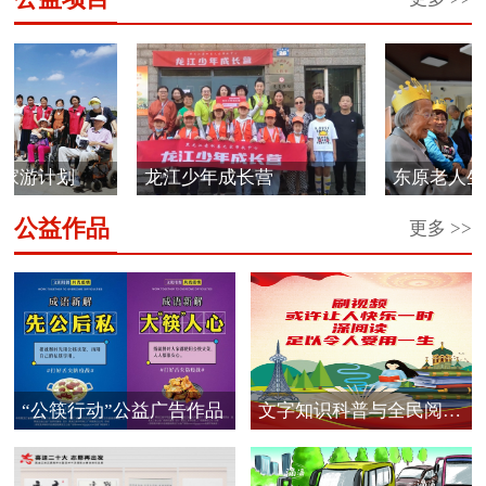
游计划
龙江少年成长营
东原老人生日
公益作品
更多 >>
“公筷行动”公益广告作品
文字知识科普与全民阅读
公...