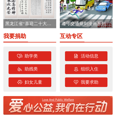
黑龙江省“喜迎二十大
遵守交通规则漫画系列
志...
我要捐助
互动专区
助学类
活动信息
助残类
组织入住
妇女儿童
我要求助