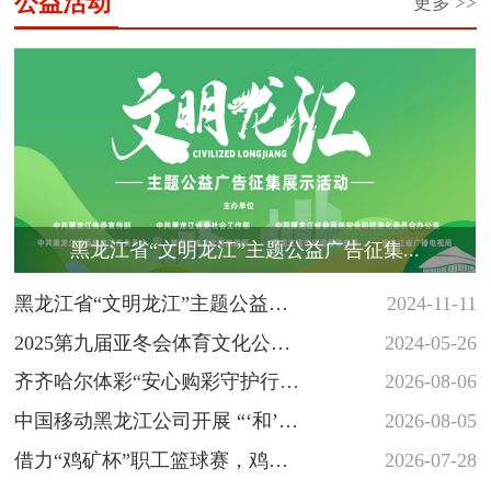
公益活动
更多 >>
黑龙江省“文明龙江”主题公益广告征集...
黑龙江省“文明龙江”主题公益广
2024-11-11
告征集展示活动
2025第九届亚冬会体育文化公益
2024-05-26
海报和志愿者徽章创意设计大
齐齐哈尔体彩“安心购彩守护行
2026-08-06
赛...
动”落地省十六运会羽毛球赛场
中国移动黑龙江公司开展 “‘和’你
2026-08-05
一起 反诈‘童’行” 少年...
借力“鸡矿杯”职工篮球赛，鸡西
2026-07-28