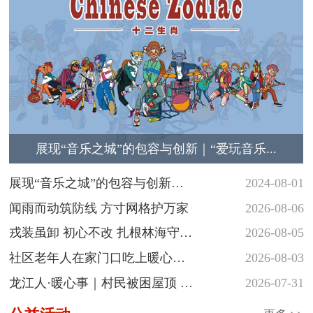
展现“音乐之城”的包容与创新｜“爱玩音乐...
展现“音乐之城”的包容与创新
2024-08-01
｜“爱玩音...
闻雨而动筑防线 方寸网格护万家
2026-08-06
戎装虽卸 初心不改 扎根林海守护
2026-08-05
青山
社区老年人在家门口吃上暖心热
2026-08-03
饭
龙江人·暖心事｜村民被困屋顶 民
2026-07-31
警涉水...