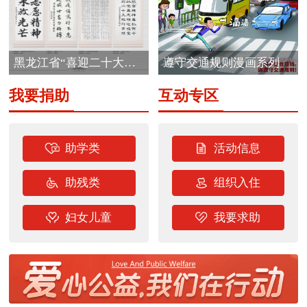
黑龙江省“喜迎二十大
遵守交通规则漫画系列
志...
我要捐助
互动专区
助学类
活动信息
助残类
组织入住
妇女儿童
我要求助