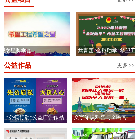
之星奖学金
共青团“金秋助学”希望工程圆
梦...
公益作品
更多 >>
“公筷行动”公益广告作品
文字知识科普与全民阅读
公...