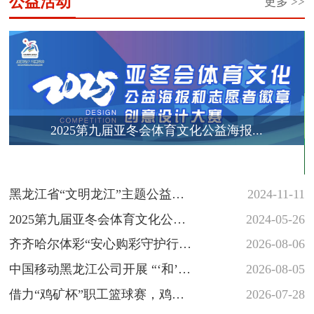
公益活动
更多 >>
2025第九届亚冬会体育文化公益海报...
黑龙江省“文明龙江”主题公益广
2024-11-11
告征集展示活动
2025第九届亚冬会体育文化公益
2024-05-26
海报和志愿者徽章创意设计大
齐齐哈尔体彩“安心购彩守护行
2026-08-06
赛...
动”落地省十六运会羽毛球赛场
中国移动黑龙江公司开展 “‘和’你
2026-08-05
一起 反诈‘童’行” 少年...
借力“鸡矿杯”职工篮球赛，鸡西
2026-07-28