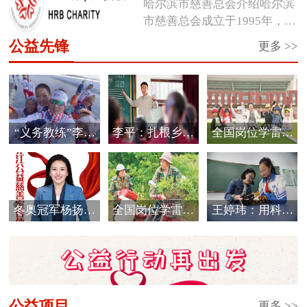
哈尔滨市慈善总会介绍哈尔滨
市慈善总会成立于1995年，是
经市...
公益先锋
更多 >>
“义务教练”李海
李平：扎根乡村
全国岗位学雷锋
霞的公益情怀
教育 唱响爱的
标兵邰慧
音...
冬奥冠军杨扬被
全国岗位学雷锋
王婷玮：用科技
评选为黑龙江省
标兵于振江
细流浇灌孩子们
首...
的...
公益项目
更多 >>