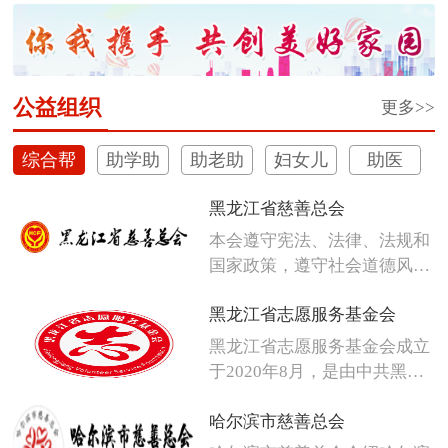
体彩深植安心购彩守护行动
公益组织
更多>>
综合帮
助学助
助老助
妇女儿
助医
扶
困
残
童
黑龙江省慈善总会
本会遵守宪法、法律、法规和
国家政策，遵守社会道德风
尚，发扬人...
黑龙江省志愿服务基金会
黑龙江省志愿服务基金会成立
于2020年8月，是由中共黑龙
江省...
哈尔滨市慈善总会