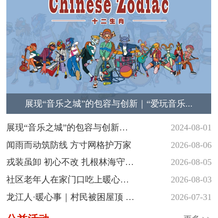
展现“音乐之城”的包容与创新｜“爱玩音乐...
展现“音乐之城”的包容与创新
2024-08-01
｜“爱玩音...
闻雨而动筑防线 方寸网格护万家
2026-08-06
戎装虽卸 初心不改 扎根林海守护
2026-08-05
青山
社区老年人在家门口吃上暖心热
2026-08-03
饭
龙江人·暖心事｜村民被困屋顶 民
2026-07-31
警涉水...