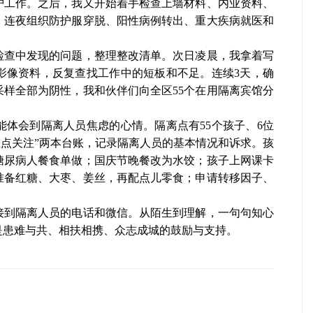
护工作。之后，我又开始着手检查上墙材料、内业资料、
，连夜组织防护服穿脱、阳性病例转出、重大疾病就医和
查中发现的问题，整理整改清单。次日凌晨，我拿着写
影像资料，反复查找工作中的短板和不足。连续3天，确
样全部为阴性，我和伙伴们向全区55个在用隔离宾馆分
会到隔离人员焦虑的心情。隔离点有55个孩子、6位
重点关注”两本台账，记录隔离人员的基本情况和诉求。孩
糖尿病人餐食单做；国庆节晚餐改为水饺；孩子上网课卡
准备红糖、大枣、姜丝，再配点儿零食；申请转移因子、
到隔离人员的电话和微信。从陌生到理解，一句句知心
是患难与共、相扶相携、众志成城的鼓励与支持。