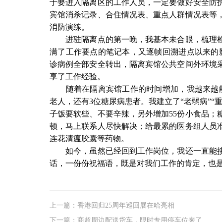
于要进入隔离区的工作人员，一定要做好安全防
宾馆消杀记录、合住情况表、重点人群情况表等
消防演练。
进驻隔离点的第一晚，我基本未合眼，梳理检
满了工作要点的笔记本，又逐帧回溯进点以来的
诊病例全部安全转出，隔离宾馆公共空间外环境采
享了工作经验。
随着在隔离宾馆工作的时间增加，我越来越能体
老人，还有3位糖尿病患者。我建立了“老弱病”“
子饭要软些、不要辛辣，另外增加55份小食品；
顿，马上联系人尽快解决；给最累的医务组人员
连花清瘟胶囊等药物。
如今，虽然已经回到工作岗位，我还一直能接
话，一份份祝福语，既是对我们工作的肯定，也
上一篇：香港回归25周年巡回展在哈亮相
下一篇：商超周边配送货车，限时专用停车位来了