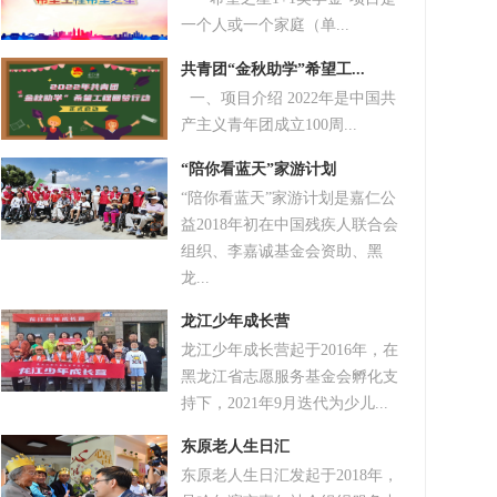
一个人或一个家庭（单...
共青团“金秋助学”希望工...
一、项目介绍 2022年是中国共
产主义青年团成立100周...
“陪你看蓝天”家游计划
“陪你看蓝天”家游计划是嘉仁公
益2018年初在中国残疾人联合会
组织、李嘉诚基金会资助、黑
龙...
龙江少年成长营
龙江少年成长营起于2016年，在
黑龙江省志愿服务基金会孵化支
持下，2021年9月迭代为少儿...
东原老人生日汇
东原老人生日汇发起于2018年，